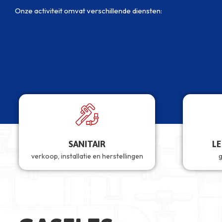
Onze activiteit omvat verschillende diensten:
SANITAIR
L
verkoop, installatie en herstellingen
g