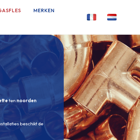
GASFLES
MERKEN
ette
ten
noorden
stallaties beschikt de