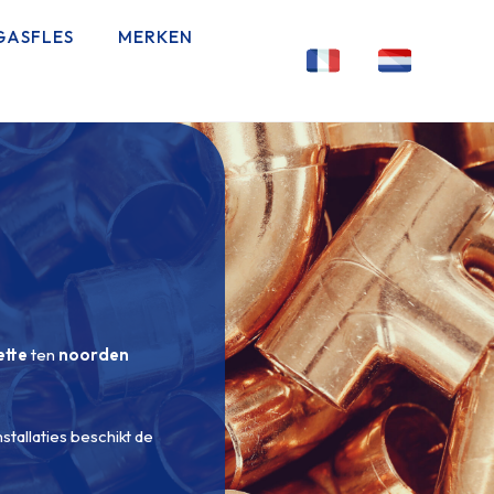
GASFLES
MERKEN
ette
ten
noorden
stallaties beschikt de