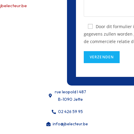
jbelecteur.be
Door dit formulier
gegevens zullen worden g
de commerciële relatie di
rue leopold I 487
B-1090 Jette
02 426 59 95
info@jbelecteur.be